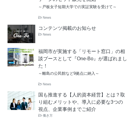
～戸板女子短期大学での実証実験を受けて～
News
コンテンツ掲載のお知らせ
News
福岡市が実施する「リモート窓口」の相
談ブースとして『One-Bo』が選ばれまし
た！
～離島の公民館など9拠点に納入～
News
国も推進する【人的資本経営】とは？取
り組むメリットや、導入に必要な3つの
視点、企業事例までご紹介
働き方