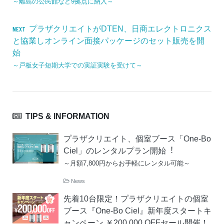
～離島の公民館など9拠点に納入～
プラザクリエイトがDTEN、日商エレクトロニクス
NEXT
と協業しオンライン面接パッケージのセット販売を開
始
～戸板女子短期大学での実証実験を受けて～
TIPS & INFORMATION
プラザクリエイト、個室ブース「One-Bo
Ciel」のレンタルプラン開始︕
～月額7,800円からお手軽にレンタル可能～
News
先着10台限定！プラザクリエイトの個室
ブース『One-Bo Ciel』新年度スタートキ
ャンペーン ￥200,000 OFFセール開催！