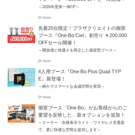
～2026年度第一弾CP～
News
先着20台限定！プラザクリエイトの個室
ブース『One-Bo Ciel』初売り ￥200,000
OFFセール開催！
～開放感と快適さを両立した個室型ブース～
News
4人用ブース『One-Bo Plus Quad TYP
E』新登場！
～静かでスマートな会議空間を実現～
News
個室ブース「One-Bo」がお客様からのご
要望を反映した、新オプションを追加！
～クーラー・在籍表示ライト・ワイヤレス充電器
で、更に快適な空間を提供します～