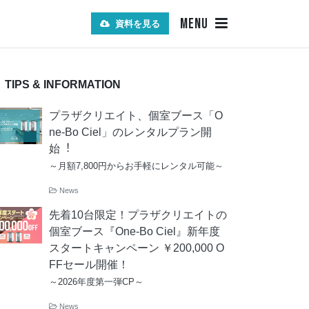
MENU
資料を見る
TIPS & INFORMATION
プラザクリエイト、個室ブース「O
ne-Bo Ciel」のレンタルプラン開
始︕
～月額7,800円からお手軽にレンタル可能～
News
先着10台限定！プラザクリエイトの
個室ブース『One-Bo Ciel』新年度
スタートキャンペーン ￥200,000 O
FFセール開催！
～2026年度第一弾CP～
News