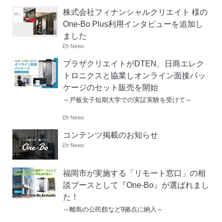
株式会社フィナンシャルクリエイト 様の
One-Bo Plus利用インタビューを追加し
ました
News
プラザクリエイトがDTEN、日商エレク
トロニクスと協業しオンライン面接パッ
ケージのセット販売を開始
～戸板女子短期大学での実証実験を受けて～
News
コンテンツ掲載のお知らせ
News
福岡市が実施する「リモート窓口」の相
談ブースとして『One-Bo』が選ばれまし
た！
～離島の公民館など9拠点に納入～