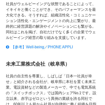
社員がウェルビーイングな状態であることによって、
イキイキと働くことができ、そのパフォーマンスを最
大化できる。そうすれば、組織活性化・コミュニケー
ション活性化・エンゲージメントの向上に繋がり、最
終的に経営課題の解決やイノベーションにも繋がる。
同社はこれを掲げ、自社だけでなく多くの企業でウェ
ルビーイング経営の取り組みを支援しています。
【参考】Well-being／PHONE APPLI
未来工業株式会社（岐阜県）
社員の自主性を尊重し、しばしば「日本一社員が幸
せ」と紹介される会社が、岐阜県に本社を置く未来工
業。電設資材などの製造メーカーで、中でも電気系統
の「スイッチボックス」では国内シェアNo.1です。設
立以来、赤字はゼロという異例の業績を誇る同社で
は、60年以上も前から社員が自律的に働く組織を目指