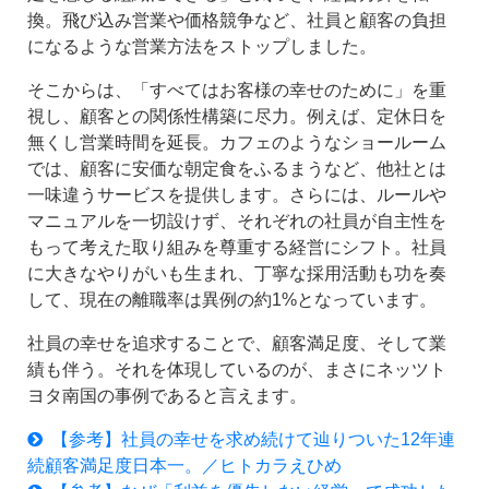
換。飛び込み営業や価格競争など、社員と顧客の負担
になるような営業方法をストップしました。
そこからは、「すべてはお客様の幸せのために」を重
視し、顧客との関係性構築に尽力。例えば、定休日を
無くし営業時間を延長。カフェのようなショールーム
では、顧客に安価な朝定食をふるまうなど、他社とは
一味違うサービスを提供します。さらには、ルールや
マニュアルを一切設けず、それぞれの社員が自主性を
もって考えた取り組みを尊重する経営にシフト。社員
に大きなやりがいも生まれ、丁寧な採用活動も功を奏
して、現在の離職率は異例の約1%となっています。
社員の幸せを追求することで、顧客満足度、そして業
績も伴う。それを体現しているのが、まさにネッツト
ヨタ南国の事例であると言えます。
【参考】社員の幸せを求め続けて辿りついた12年連
続顧客満足度日本一。／ヒトカラえひめ