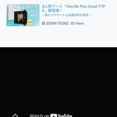
4人用ブース『One-Bo Plus Quad TYP
E』新登場！
～静かでスマートな会議空間を実現～
2025年7月29日
News