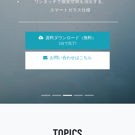
お手頃さから高性能・高吸音ブースまで、
ワンタッチで個室空間を演出する、
ニーズにベストマッチしたご提案
スマートガラス仕様
資料ダウンロード（無料）
資料ダウンロード（無料）
1分で完了!
1分で完了!
お問い合わせはこちら
お問い合わせはこちら
TOPICS