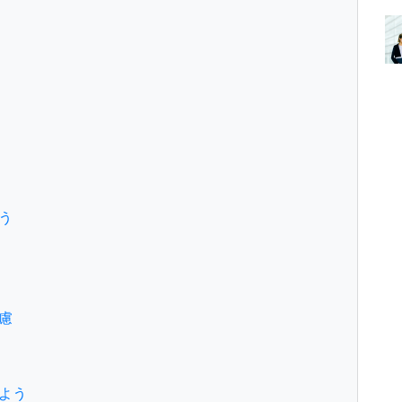
う
慮
よう