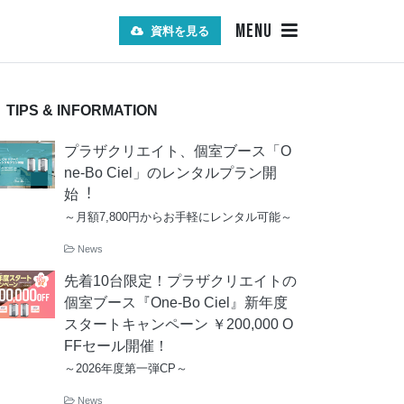
MENU
資料を見る
TIPS & INFORMATION
プラザクリエイト、個室ブース「O
ne-Bo Ciel」のレンタルプラン開
始︕
～月額7,800円からお手軽にレンタル可能～
News
先着10台限定！プラザクリエイトの
個室ブース『One-Bo Ciel』新年度
スタートキャンペーン ￥200,000 O
FFセール開催！
～2026年度第一弾CP～
News